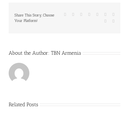
Facebook
Twitter
Reddit
LinkedIn
WhatsApp
Tumblr
Pinterest
Share This Story, Choose
Your Platform!
Vk
Email
About the Author:
TBN Armenia
Related Posts