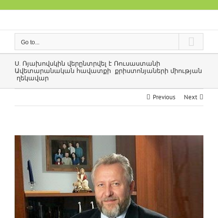
Skip
to
content
Go to...
Ս. Ռյախովսկին վերընտրվել է Ռուսաստանի
Ավետարանական հավատքի քրիստոնյաների միության
ղեկավար
Previous
Next
View
Larger
Image