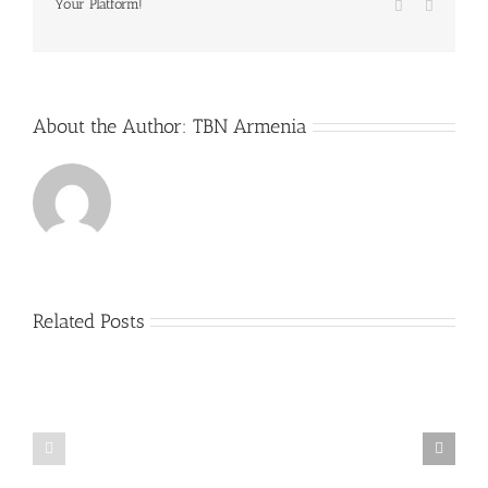
Your Platform!
Vk
Email
About the Author:
TBN Armenia
Related Posts
Hades
Everything
bet
about
—
casino