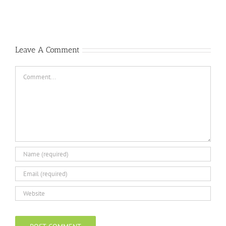
complete
westace
guide
Leave A Comment
Comment