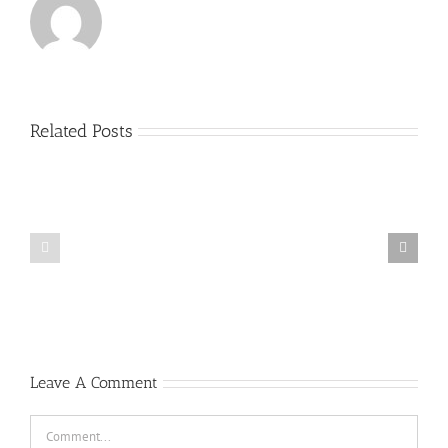
Related Posts
Hades
Everything
bet
about
—
casino
complete
westace
guide
Leave A Comment
Comment