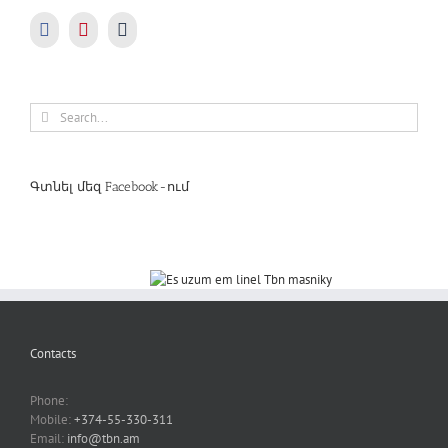
Search
for:
Գտնել մեզ Facebook-ում
Contacts
Phone:
Mobile:
+374-55-330-311
Email:
info@tbn.am