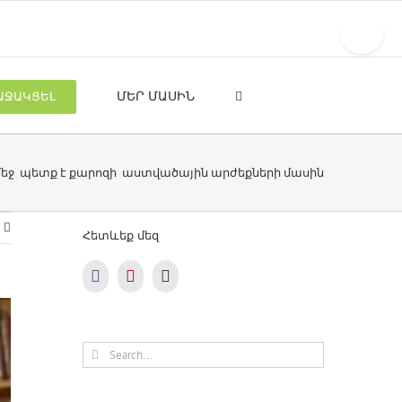
Toggle
Sliding
Bar
Area
ԱՋԱԿՑԵԼ
ՄԵՐ ՄԱՍԻՆ
 մեջ պետք է քարոզի աստվածային արժեքների մասին
Հետևեք մեզ
Search
for: