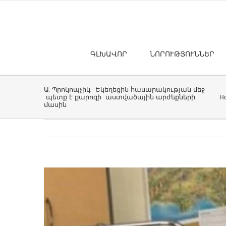
Skip
to
content
ԳԼԽԱՎՈՐ
ՆՈՐՈՒԹՅՈՒՆՆԵՐ
Ա. Պրոկոպչիկ. Եկեղեցին հասարակության մեջ
H
պետք է քարոզի աստվածային արժեքների
մասին
View
Larger
Image