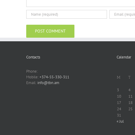
Contacts
Calendar
Phone:
Mobile:
+374-55-330-311
M
T
Email:
info@tbn.am
3
4
10
11
17
18
24
25
31
« Jul