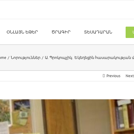
ՕՆԼԱՅՆ ԵԹԵՐ
ԾՐԱԳԻՐ
ՏԵՍԱԴԱՐԱՆ
ome
Նորություններ
Ա. Պրոկոպչիկ. Եկեղեցին հասարակության
Previous
Next