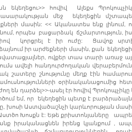
ան եկեղեցու>> հովիվ Ալեքս Պրոկոպչիկ
հասարակության մեջ եկեղեցին մշտապե
երի մասին: << Ականատես ենք լինում, ո
նում, որպես բացարձակ ճշմարտություն, իս
չափով կորցրել է իր ուժը: Ցավոք սրտի
ձայնում իր արժեքների մասին, քան եկեղեց
վատացյալներ, ովքեր տաս տարի առաջ այ
այումս ավելի հանդուրժողական վերաբերմու
ակ շատերը շնությունը մեղք էին համարում
մուսնությունների օրինականացումից հետ
ող են դարձել>>-ասել էր հովիվ Պրոկոպչիկը
րծում եմ, որ եկեղեցին պետք է բարձրաձայ
, խոսի Աստվածաշնչի կարևորության մասի
 Աստծո Խոսքն է: Եթե քրիստոնյաները ապրե
րանք իրականացնեն իրենց կյանքում , ապ
ծաշնչի ճշմարտություններին, որպե