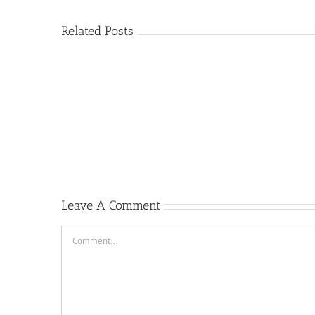
Related Posts
Hades
Everything
bet
about
—
casino
complete
westace
guide
Leave A Comment
Comment