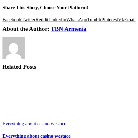
Share This Story, Choose Your Platform!
Facebook
Twitter
Reddit
LinkedIn
WhatsApp
Tumblr
Pinterest
Vk
Email
About the Author:
TBN Armenia
Related Posts
Everything about casino westace
Everything about casino westace