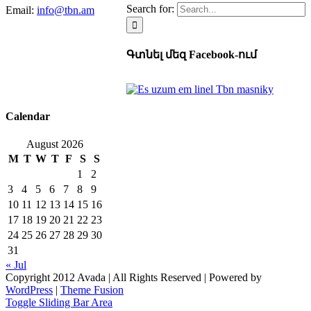
Search for:
Email:
info@tbn.am
Գտնել մեզ Facebook-ում
Calendar
August 2026
M
T
W
T
F
S
S
1
2
3
4
5
6
7
8
9
10
11
12
13
14
15
16
17
18
19
20
21
22
23
24
25
26
27
28
29
30
31
« Jul
Copyright 2012 Avada | All Rights Reserved | Powered by
WordPress
|
Theme Fusion
Toggle Sliding Bar Area