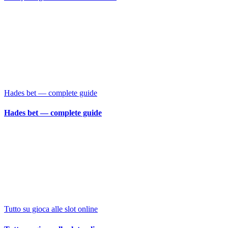
Hades bet — complete guide
Hades bet — complete guide
Tutto su gioca alle slot online