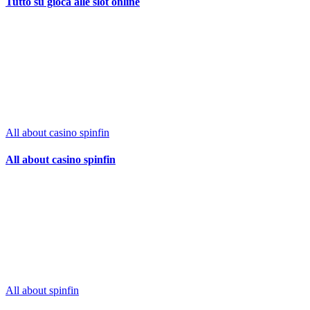
Tutto su gioca alle slot online
All about casino spinfin
All about casino spinfin
All about spinfin