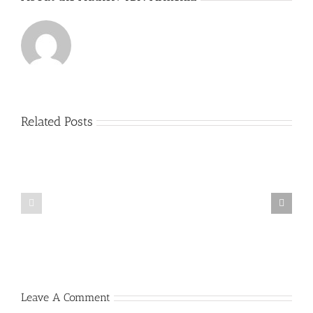
Related Posts
Hades
Everything
bet
about
—
casino
complete
westace
guide
Leave A Comment