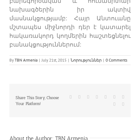
բարեգործական և հումանիտար
նախագծերին իր ակտիվ
մասնակցությամբ: Հայր Անտուանը
մշտապես միջնորդի դեր է կատարել
հակառակորդ կողմերին հաշտեցնելու
բանակցություններում:
By
TBN Armenia
|
July 21st, 2015
|
Նորություններ
|
0 Comments
Facebook
Twitter
Reddit
LinkedIn
WhatsApp
Tumblr
Pinterest
Share This Story, Choose
Your Platform!
Vk
Email
About the Author:
TBN Armenia