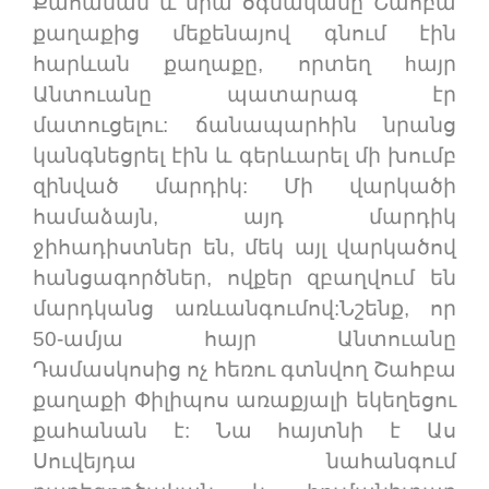
Քահանան և նրա օգնականը Շահբա
քաղաքից մեքենայով գնում էին
հարևան քաղաքը, որտեղ hայր
Անտուանը պատարագ էր
մատուցելու: ճանապարհին նրանց
կանգնեցրել էին և գերևարել մի խումբ
զինված մարդիկ: Մի վարկածի
համաձայն, այդ մարդիկ
ջիհադիստներ են, մեկ այլ վարկածով
հանցագործներ, ովքեր զբաղվում են
մարդկանց առևանգումով:Նշենք, որ
50-ամյա հայր Անտուանը
Դամասկոսից ոչ հեռու գտնվող Շահբա
քաղաքի Փիլիպոս առաքյալի եկեղեցու
քահանան է: Նա հայտնի է Աս
Սուվեյդա նահանգում