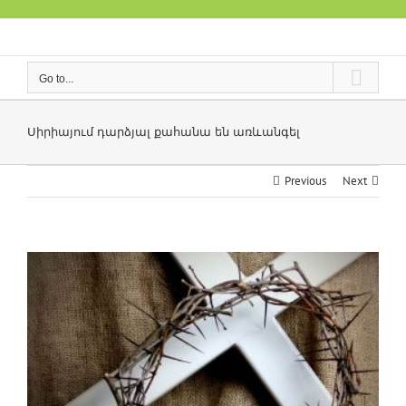
Skip
to
content
Go to...
Սիրիայում դարձյալ քահանա են առևանգել
Previous
Next
View
Larger
Image