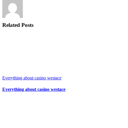
Related Posts
Everything about casino westace
Everything about casino westace