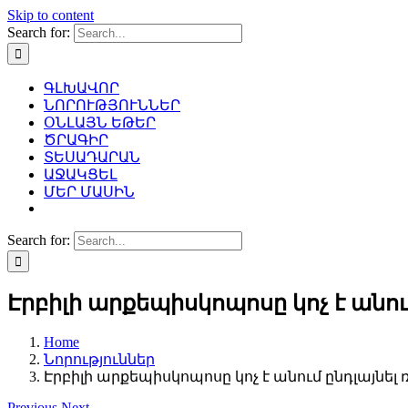
Skip to content
Search for:
ԳԼԽԱՎՈՐ
ՆՈՐՈՒԹՅՈՒՆՆԵՐ
ՕՆԼԱՅՆ ԵԹԵՐ
ԾՐԱԳԻՐ
ՏԵՍԱԴԱՐԱՆ
ԱՋԱԿՑԵԼ
ՄԵՐ ՄԱՍԻՆ
Search for:
Էրբիլի արքեպիսկոպոսը կոչ է անու
Home
Նորություններ
Էրբիլի արքեպիսկոպոսը կոչ է անում ընդլայնել
Previous
Next