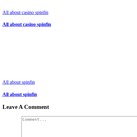
All about casino spinfin
All about casino spinfin
All about spinfin
All about spinfin
Leave A Comment