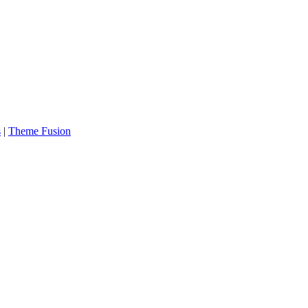
s
|
Theme Fusion