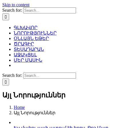
Skip to content
Search for:
ԳԼԽԱՎՈՐ
ՆՈՐՈՒԹՅՈՒՆՆԵՐ
ՕՆԼԱՅՆ ԵԹԵՐ
ԾՐԱԳԻՐ
ՏԵՍԱԴԱՐԱՆ
ԱՋԱԿՑԵԼ
ՄԵՐ ՄԱՍԻՆ
Search for:
Այլ Նորություններ
Home
Այլ Նորություններ
Ես մահու չափ ատում էի հորս. Ջոշ Մաք-