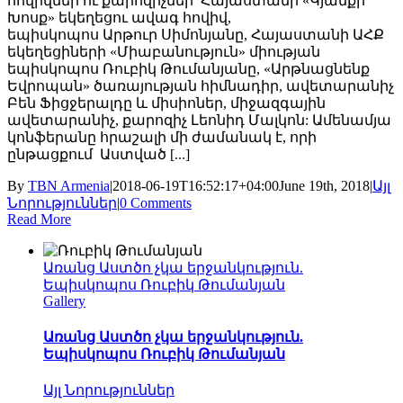
հովիվներ ու քարոզիչներ՝ Հայաստանի «Կյանքի
Խոսք» եկեղեցու ավագ հովիվ,
եպիսկոպոս Արթուր Սիմոնյանը, Հայաստանի ԱՀՔ
եկեղեցիների «Միաբանություն» միության
եպիսկոպոս Ռուբիկ Թումանյանը, «Արթնացնենք
Եվրոպան» ծառայության հիմնադիր, ավետարանիչ
Բեն Ֆիցջերալդը և միսիոներ, միջազգային
ավետարանիչ, քարոզիչ Լեոնիդ Մալկոն: Ամենամյա
կոնֆերանը հրաշալի մի ժամանակ է, որի
ընթացքում Աստված [...]
By
TBN Armenia
|
2018-06-19T16:52:17+04:00
June 19th, 2018
|
Այլ
Նորություններ
|
0 Comments
Read More
Առանց Աստծո չկա երջանկություն.
Եպիսկոպոս Ռուբիկ Թումանյան
Gallery
Առանց Աստծո չկա երջանկություն.
Եպիսկոպոս Ռուբիկ Թումանյան
Այլ Նորություններ