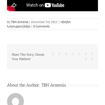
By
TBN Armenia
|
December 3rd, 2015
|
Վիդեո
Նորություններ
|
0 Comments
Facebook
Twitter
Reddit
LinkedIn
WhatsApp
Tumblr
Pinterest
Share This Story, Choose
Your Platform!
Vk
Email
About the Author:
TBN Armenia