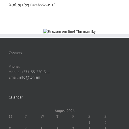
Գտնել մեզ Facebook-ում
Contacts
Phone:
Mobile:
+374-55-330-311
Email:
info@tbn.am
Calendar
August 2026
M
T
W
T
F
S
S
1
2
3
4
5
6
7
8
9