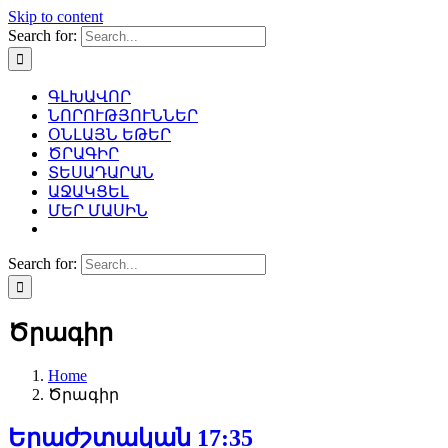
Skip to content
Search for:
ԳԼԽԱՎՈՐ
ՆՈՐՈՒԹՅՈՒՆՆԵՐ
ՕՆԼԱՅՆ ԵԹԵՐ
ԾՐԱԳԻՐ
ՏԵՍԱԴԱՐԱՆ
ԱՋԱԿՑԵԼ
ՄԵՐ ՄԱՍԻՆ
Search for:
Ծրագիր
Home
Ծրագիր
Երաժշտական 17:35