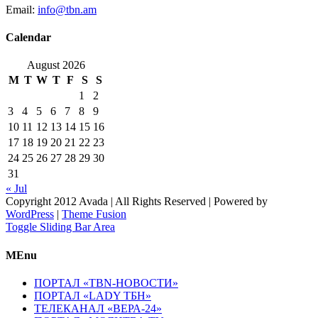
Email:
info@tbn.am
Calendar
August 2026
M
T
W
T
F
S
S
1
2
3
4
5
6
7
8
9
10
11
12
13
14
15
16
17
18
19
20
21
22
23
24
25
26
27
28
29
30
31
« Jul
Copyright 2012 Avada | All Rights Reserved | Powered by
WordPress
|
Theme Fusion
Toggle Sliding Bar Area
MEnu
ПОРТАЛ «TBN-НОВОСТИ»
ПОРТАЛ «LADY ТБН»
ТЕЛЕКАНАЛ «ВЕРА-24»