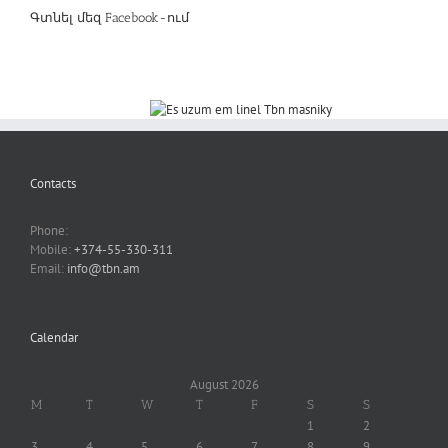
Գտնել մեզ Facebook-ում
Contacts
Phone:
Mobile:
+374-55-330-311
Email:
info@tbn.am
Calendar
August 2026
M
T
W
T
F
S
S
1
2
3
4
5
6
7
8
9