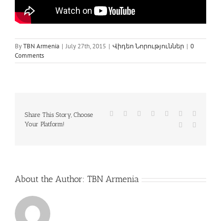
By
TBN Armenia
|
July 27th, 2015
|
Վիդեո Նորություններ
|
0
Comments
Facebook
Twitter
Reddit
LinkedIn
WhatsApp
Tumblr
Pinterest
Share This Story, Choose
Your Platform!
Vk
Email
About the Author:
TBN Armenia