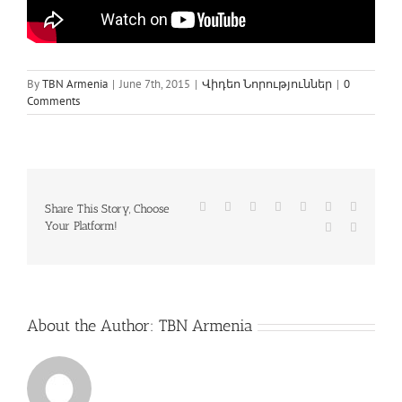
By
TBN Armenia
|
June 7th, 2015
|
Վիդեո Նորություններ
|
0
Comments
Facebook
Twitter
Reddit
LinkedIn
WhatsApp
Tumblr
Pinterest
Share This Story, Choose
Your Platform!
Vk
Email
About the Author:
TBN Armenia