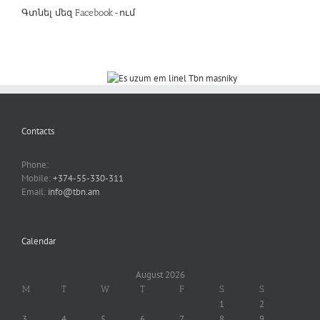
Գտնել մեզ Facebook-ում
Contacts
Phone:
Mobile:
+374-55-330-311
Email:
info@tbn.am
Calendar
August 2026
M
T
W
T
F
S
S
1
2
3
4
5
6
7
8
9